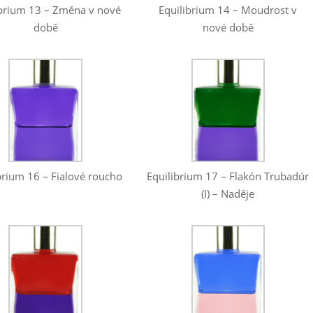
ibrium 13 – Změna v nové
Equilibrium 14 – Moudrost v
době
nové době
Equilibrium 17 – Flakón Trubadúr
brium 16 – Fialové roucho
(I) – Naděje