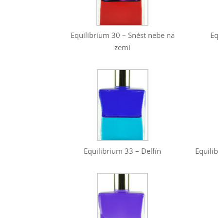
Equilibrium 30 – Snést nebe na
Eq
zemi
Equili
Equilibrium 33 – Delfín