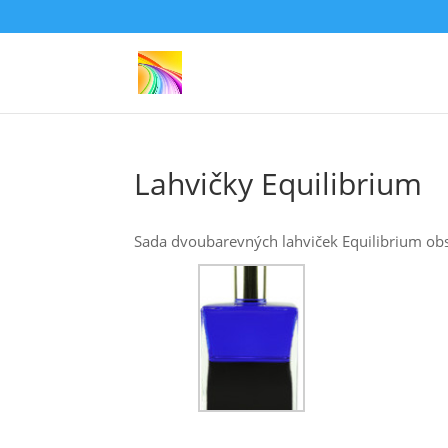
Lahvičky Equilibrium
Sada dvoubarevných lahviček Equilibrium obsa