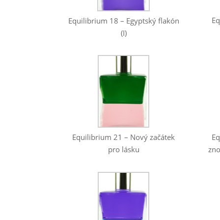
Eq
Equilibrium 18 – Egyptský flakón
(I)
Eq
Equilibrium 21 – Nový začátek
zno
pro lásku