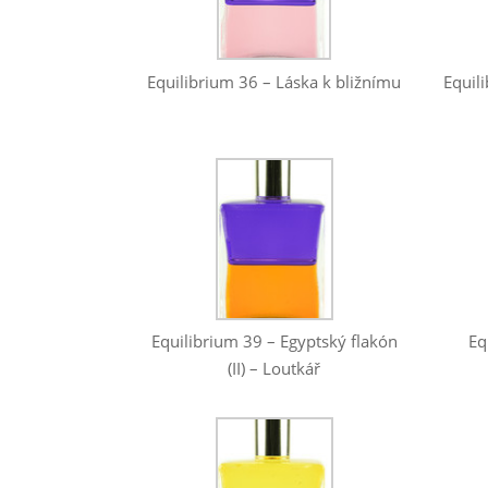
Equilibrium 36 – Láska k bližnímu
Equil
Eq
Equilibrium 39 – Egyptský flakón
(II) – Loutkář