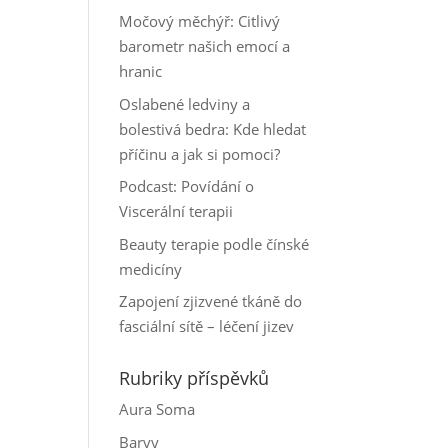
Močový měchýř: Citlivý
barometr našich emocí a
hranic
Oslabené ledviny a
bolestivá bedra: Kde hledat
příčinu a jak si pomoci?
Podcast: Povídání o
Viscerální terapii
Beauty terapie podle čínské
medicíny
Zapojení zjizvené tkáně do
fasciální sítě – léčení jizev
Rubriky příspěvků
Aura Soma
Barvy