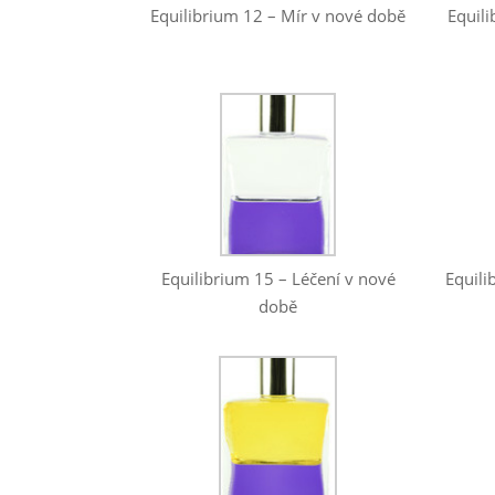
Equil
Equilibrium 12 – Mír v nové době
Equilibrium 15 – Léčení v nové
Equili
době