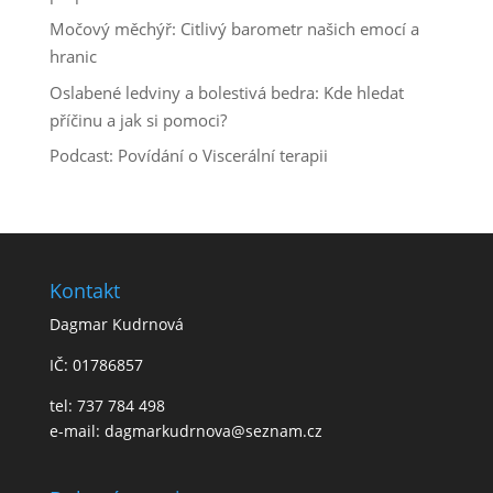
Močový měchýř: Citlivý barometr našich emocí a
hranic
Oslabené ledviny a bolestivá bedra: Kde hledat
příčinu a jak si pomoci?
Podcast: Povídání o Viscerální terapii
Kontakt
Dagmar Kudrnová
IČ: 01786857
tel: 737 784 498
e-mail:
dagmarkudrnova@seznam.cz