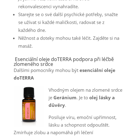
rekonvalescenci vynahradíte.
Starejte se o své další psychické potřeby, snažte
se užívat si každé maličkosti, radovat se z
každého dne.
Něžnost a doteky mohou také léčit. Zajděte si na
masáž.
Esenciální oleje doTERRA podpora při léčbě
zlomeného srdce
Dalšími pomocníky mohou být
esenciální oleje
doTERRA
Vhodným olejem na zlomené srdce
je
Geránium
. Je to
olej lásky a
důvěry
.
Posiluje víru, emoční upřímnost,
lásku a schopnost odpouštět.
Zmírňuje zlobu a napomáhá při léčení