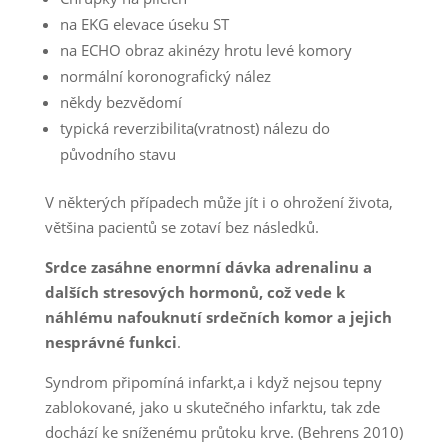
na EKG elevace úseku ST
na ECHO obraz akinézy hrotu levé komory
normální koronografický nález
někdy bezvědomí
typická reverzibilita(vratnost) nálezu do
původního stavu
V některých případech může jít i o ohrožení života,
většina pacientů se zotaví bez následků.
Srdce zasáhne enormní dávka adrenalinu a
dalších stresových hormonů, což vede k
náhlému nafouknutí srdečních komor a jejich
nesprávné funkci
.
Syndrom připomíná infarkt,a i když nejsou tepny
zablokované, jako u skutečného infarktu, tak zde
dochází ke sníženému průtoku krve. (Behrens 2010)