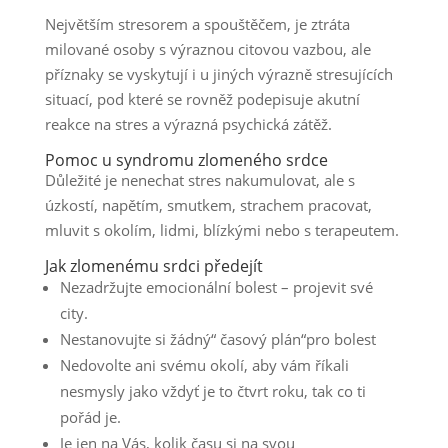
Největším stresorem a spouštěčem, je ztráta
milované osoby s výraznou citovou vazbou, ale
příznaky se vyskytují i u jiných výrazně stresujících
situací, pod které se rovněž podepisuje akutní
reakce na stres a výrazná psychická zátěž.
Pomoc u syndromu zlomeného srdce
Důležité je nenechat stres nakumulovat, ale s
úzkostí, napětím, smutkem, strachem pracovat,
mluvit s okolím, lidmi, blízkými nebo s terapeutem.
Jak zlomenému srdci předejít
Nezadržujte emocionální bolest – projevit své
city.
Nestanovujte si žádný“ časový plán“pro bolest
Nedovolte ani svému okolí, aby vám říkali
nesmysly jako vždyť je to čtvrt roku, tak co ti
pořád je.
Je jen na Vás, kolik času si na svou