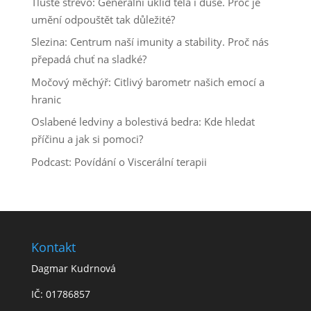
Tlusté střevo: Generální úklid těla i duše. Proč je
umění odpouštět tak důležité?
Slezina: Centrum naší imunity a stability. Proč nás
přepadá chuť na sladké?
Močový měchýř: Citlivý barometr našich emocí a
hranic
Oslabené ledviny a bolestivá bedra: Kde hledat
příčinu a jak si pomoci?
Podcast: Povídání o Viscerální terapii
Kontakt
Dagmar Kudrnová
IČ: 01786857