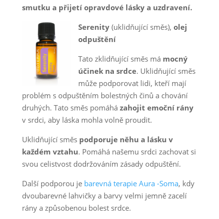
smutku a přijetí opravdové lásky a uzdravení.
Serenity
(uklidňující směs),
olej
odpuštění
Tato zklidňující směs má
mocný
účinek na srdce
. Uklidňující směs
může podporovat lidi, kteří mají
problém s odpuštěním bolestných činů a chování
druhých. Tato směs pomáhá
zahojit emoční rány
v srdci, aby láska mohla volně proudit.
Uklidňující směs
podporuje něhu a lásku v
každém vztahu
. Pomáhá našemu srdci zachovat si
svou celistvost dodržováním zásady odpuštění.
Další podporou je
barevná terapie Aura -Soma
, kdy
dvoubarevné lahvičky a barvy velmi jemně zacelí
rány a způsobenou bolest srdce.