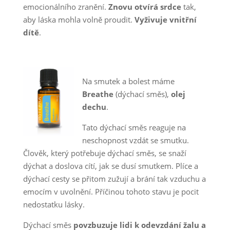
emocionálního zranění.
Znovu otvírá srdce
tak,
aby láska mohla volně proudit.
Vyživuje vnitřní
dítě
.
Na smutek a bolest máme
Breathe
(dýchací směs),
olej
dechu
.
Tato dýchací směs reaguje na
neschopnost vzdát se smutku.
Člověk, který potřebuje dýchací směs, se snaží
dýchat a doslova cítí, jak se dusí smutkem. Plíce a
dýchací cesty se přitom zužují a brání tak vzduchu a
emocím v uvolnění. Příčinou tohoto stavu je pocit
nedostatku lásky.
Dýchací směs
povzbuzuje lidi k odevzdání žalu a