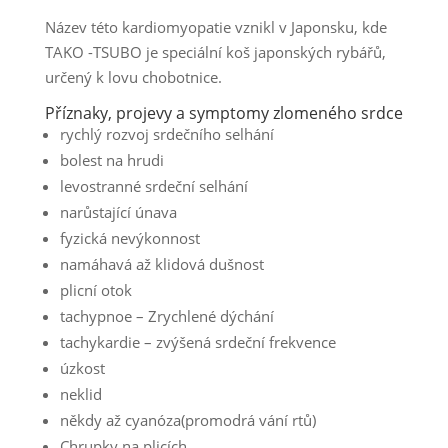
Název této kardiomyopatie vznikl v Japonsku, kde
TAKO -TSUBO je speciální koš japonských rybářů,
určený k lovu chobotnice.
Příznaky, projevy a symptomy zlomeného srdce
rychlý rozvoj srdečního selhání
bolest na hrudi
levostranné srdeční selhání
narůstající únava
fyzická nevýkonnost
namáhavá až klidová dušnost
plicní otok
tachypnoe – Zrychlené dýchání
tachykardie – zvýšená srdeční frekvence
úzkost
neklid
někdy až cyanóza(promodrá vání rtů)
Chrupky na plicích